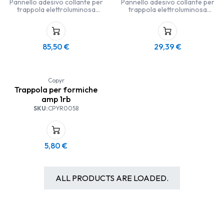
Pannello adesivo collante per
Pannello adesivo collante per
trappola elettroluminosa
trappola elettroluminosa
Pannello adesivo collante per
Pannello adesivo collante per
la cattura di insetti volanti
la cattura di insetti volanti
da usare in combinazione con
da usare in combinazione con
85,50
€
29,39
€
la trappola elettroluminosa
la trappola elettroluminosa
adeguata.
adeguata.
Copyr
Trappola per formiche
amp 1rb
SKU:
CPYR0058
5,80
€
ALL PRODUCTS ARE LOADED.