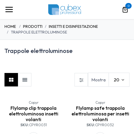
Passa al contenuto
0
HOME
PRODOTTI
INSETTI E DISINFESTAZIONE
TRAPPOLE ELETTROLUMINOSE
Trappole elettroluminose
Bombole insetticida
Insetticidi concentrati
Insetticidi pronti all'uso
Mostra
20
Copyr
Copyr
Flylamp clip trappola
Flylamp safe trappola
elettroluminosa insetti
elettroluminosa per insetti
volanti
volanti
SKU:
CPYR0031
SKU:
CPYR0032