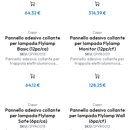
64,32
€
314,39
€
Copyr
Copyr
Pannello adesivo collante
Pannello adesivo collante
per lampada Flylamp
per lampada Flylamp
Basic (12pz/ca)
Monitor (12pz/cf)
SKU:
CPYR0013
SKU:
CPYR0011
Pannello adesivo collante per
Pannello adesivo collante per
trappola elettroluminosa
trappola elettroluminosa
Pannello adesivo collante per
Pannello adesivo collante per
la cattura di insetti volanti
la cattura di insetti volanti
da usare in combinazione con
da usare in combinazione con
64,12
€
128,25
€
la trappola elettroluminosa
la trappola elettroluminosa
adeguata.
adeguata.
Copyr
Copyr
Pannello adesivo collante
Pannello adesivo collante
per lampada Flylamp
per lampada Flylamp Wall
Safe (6pz/ca)
(6pz/cf)
SKU:
CPYR0015
SKU:
CPYR0012