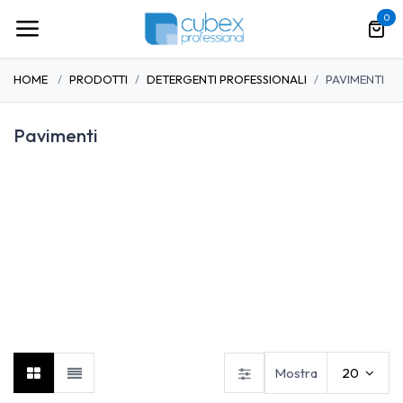
Passa al contenuto
0
HOME
PRODOTTI
DETERGENTI PROFESSIONALI
PAVIMENTI
Pavimenti
Pulizia auto, moto e
Cucina
Linea baby
barche
Mostra
20