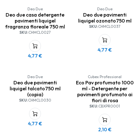
Deo Due
Deo Due
Deo due casa detergente
Deo due pavimenti
pavimenti liquigel
liquigel ozonato750 ml
fragranza floreale 750 ml
SKU:
CHMCL0037
SKU:
CHMCL0027
4,77
€
4,77
€
Deo Due
Cubex Professional
Deo due pavimenti
Eco Pav profumato 1000
liquigel talcato750 ml
ml - Detergente per
(copia)
pavimenti profumato ai
fiori di rosa
SKU:
CHMCL0030
SKU:
CBXPR0001
4,77
€
2,10
€