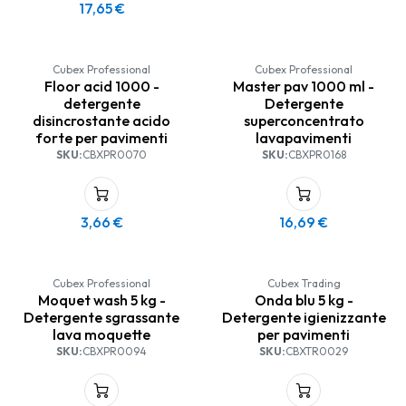
17,65
€
Cubex Professional
Cubex Professional
Floor acid 1000 -
Master pav 1000 ml -
detergente
Detergente
disincrostante acido
superconcentrato
forte per pavimenti
lavapavimenti
SKU:
CBXPR0070
SKU:
CBXPR0168
3,66
€
16,69
€
Cubex Professional
Cubex Trading
Moquet wash 5 kg -
Onda blu 5 kg -
Detergente sgrassante
Detergente igienizzante
lava moquette
per pavimenti
SKU:
CBXPR0094
SKU:
CBXTR0029