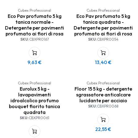
Cubex Professional
Cubex Professional
Eco Pav profumato 5 kg
Eco Pav profumato 5 kg
tanica normale -
tanica quadrata -
Detergente per pavimenti
Detergente per pavimenti
profumato ai fiori di rosa
profumato ai fiori di rosa
SKU:
CBXPR0167
SKU:
CBXPR0054
9,63
€
13,40
€
Cubex Professional
Cubex Professional
Eurolux 5 kg -
Floor 15 5 kg - detergente
lavapavimenti
sgrassatore anticalcare
idroalcolico profumo
lucidante per acciaio
bouquet fiorito tanica
SKU:
CBXPR0068
quadrata
SKU:
CBXPR0061
22,55
€